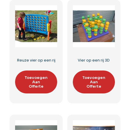
Catch the Ball
Touwtrekken
Toevoegen
Toevoegen
Aan
Aan
Offerte
Offerte
Toevoegen aan
Toevoegen aan
verlanglijst
verlanglijst