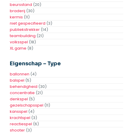
Rekker Trekker
Mannetjesspel
Toevoegen
Toevoegen
Aan
Aan
Offerte
Offerte
Toevoegen aan
Toevoegen aan
verlanglijst
verlanglijst
Klompendans
Trou Madame