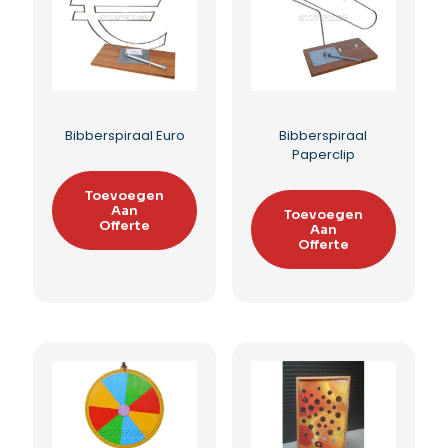
Stokkenvangspel
Surprisewerper Movie
Basic
Toevoegen
Aan
Toevoegen
Offerte
Aan
Offerte
Toevoegen aan
Toevoegen aan
verlanglijst
verlanglijst