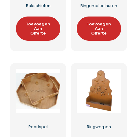
Hamerspel (hamertje
Muntwerpen
tik)
(tonspel)
Toevoegen
Toevoegen
Aan
Aan
Offerte
Offerte
Toevoegen aan
Toevoegen aan
verlanglijst
verlanglijst