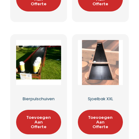
Elastiek kooi
Schietkraam
Toevoegen
Toevoegen
Aan
Aan
Offerte
Offerte
Toevoegen aan
Toevoegen aan
verlanglijst
verlanglijst