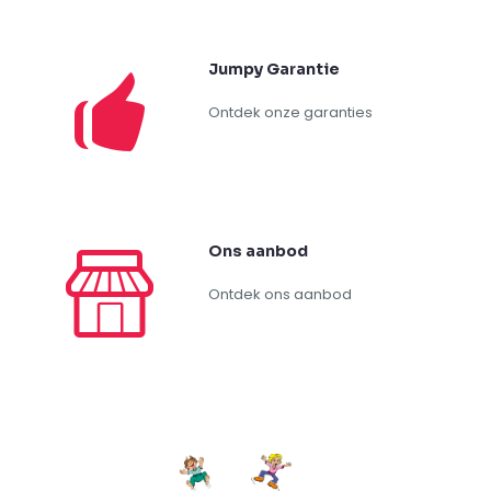
braderij
(30)
kermis
(11)
niet gespecifieerd
(3)
publiekstrekker
(14)
teambuilding
(21)
volksspel
(18)
XL game
(8)
Eigenschap – Type
ballonnen
(4)
balspel
(5)
behendigheid
(30)
concentratie
(21)
denkspel
(5)
gezelschapsspel
(11)
kansspel
(4)
krachtspel
(3)
reactiespel
(6)
shooter
(3)
snelheid
(6)