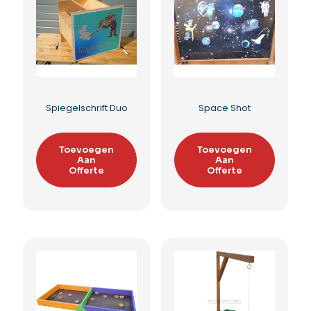
Bowler Roller
Mega vier op een rij
Toevoegen
Toevoegen
Aan
Aan
Offerte
Offerte
Toevoegen aan
Toevoegen aan
verlanglijst
verlanglijst