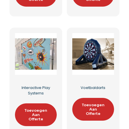
Elektronische darts
Interactive Play
huren
System
Toevoegen
Toevoegen
Aan
Aan
Offerte
Offerte
Toevoegen aan
Toevoegen aan
verlanglijst
verlanglijst