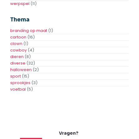
Rubriek
actie
(23)
apparatuur
(31)
beursstand
(84)
braderij
(95)
kermis
(39)
publiekstrekker
(62)
teambuilding
(34)
volksspel
(11)
XL game
(3)
Eigenschap – Type
actief
(4)
ballonnen
(8)
balspel
(8)
behendigheid
(27)