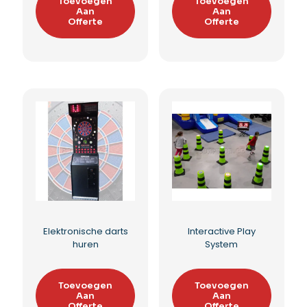
Ski simulator huren
Catch the light
Toevoegen
Toevoegen
Aan
Aan
Offerte
Offerte
Toevoegen aan
Toevoegen aan
verlanglijst
verlanglijst