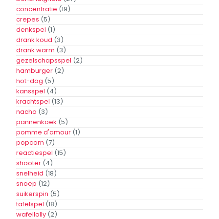
Hotdog Verwarmer
Hot-dog display
enkel
verwarmer
Toevoegen
Toevoegen
Aan
Aan
Offerte
Offerte
Toevoegen aan
Toevoegen aan
verlanglijst
verlanglijst
1
2
3