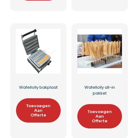
Suikerspinmachine
Suikerspinmachine
Beschermkap
op barrel
Toevoegen
Toevoegen
Aan
Aan
Offerte
Offerte
Toevoegen aan
Toevoegen aan
verlanglijst
verlanglijst