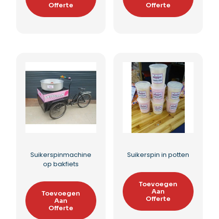
Popcorn zakjes
Suikerspinmachine
houder combi
huren
Toevoegen
Toevoegen
Aan
Aan
Offerte
Offerte
Toevoegen aan
Toevoegen aan
verlanglijst
verlanglijst