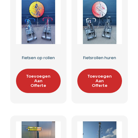
Rodeostier huren
Rodeo western
Toevoegen
Toevoegen
Aan
Aan
Offerte
Offerte
Toevoegen aan
Toevoegen aan
verlanglijst
verlanglijst