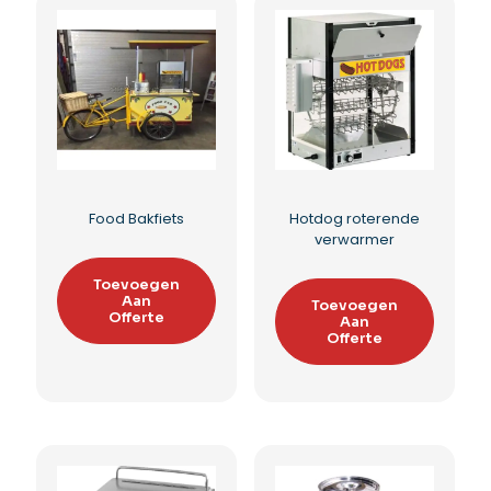
Wafellolly bakplaat
Wafellolly all-in
pakket
Toevoegen
Aan
Toevoegen
Offerte
Aan
Offerte
Toevoegen aan
verlanglijst
Toevoegen aan
verlanglijst