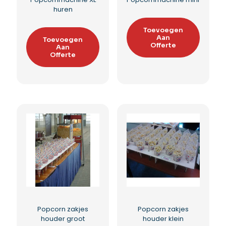
Popcornmachine
Popcornmachine met
kar
Toevoegen
Aan
Toevoegen
Offerte
Aan
Offerte
Toevoegen aan
verlanglijst
Toevoegen aan
verlanglijst