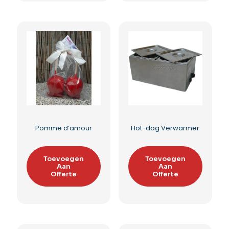
Suikerspinmachine
Suikerspin in potten
op bakfiets
Toevoegen
Aan
Toevoegen
Offerte
Aan
Offerte
Toevoegen aan
Toevoegen aan
verlanglijst
verlanglijst