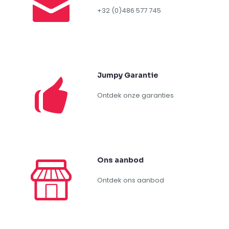
concentratie
(19)
crepes
(5)
denkspel
(1)
drank koud
(3)
drank warm
(3)
gezelschapsspel
(2)
hamburger
(2)
hot-dog
(5)
kansspel
(4)
krachtspel
(13)
nacho
(3)
pannenkoek
(5)
pomme d'amour
(1)
popcorn
(7)
reactiespel
(15)
shooter
(4)
snelheid
(18)
snoep
(12)
suikerspin
(5)
tafelspel
(18)
wafellolly
(2)
werpspel
(11)