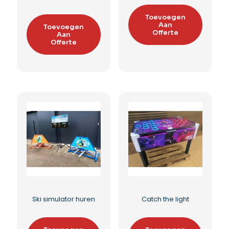
Boks simulator (hit the
Boksbal kermis
green)
Toevoegen
Aan
Toevoegen
Offerte
Aan
Offerte
Toevoegen aan
Toevoegen aan
verlanglijst
verlanglijst