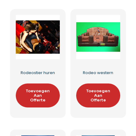
Kermismolen
Kermismolen
afsluiting in thema
zwiermolen huren
Toevoegen
Toevoegen
Aan
Aan
Offerte
Offerte
Toevoegen aan
Toevoegen aan
verlanglijst
verlanglijst