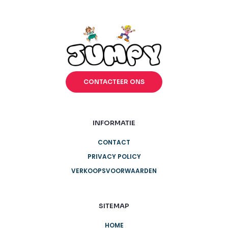
Thema
branding op maat
(1)
cartoon
(16)
clown
(1)
cowboy
(4)
dieren
(8)
diverse
(32)
halloween
(2)
sport
(15)
sprookjes
(3)
voetbal
(5)
Vragen?