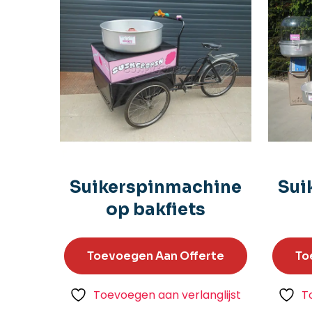
Suikerspinmachine
Sui
op bakfiets
Toevoegen Aan Offerte
To
Toevoegen aan verlanglijst
T