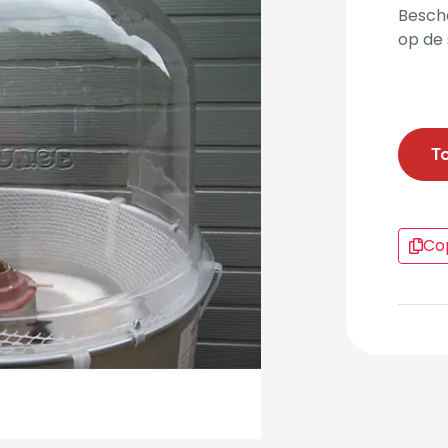
Besch
op de 
T
Cop