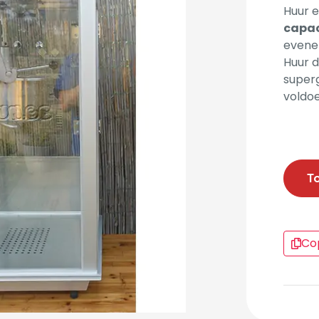
Huur 
capac
evenem
Huur 
super
voldo
T
Cop