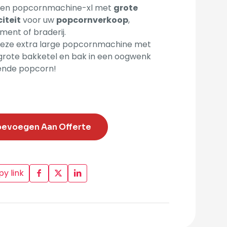
een popcornmachine-xl met
grote
iteit
voor uw
popcornverkoop
,
ent of braderij.
deze extra large popcornmachine met
grote bakketel en bak in een oogwenk
ende popcorn!
oevoegen Aan Offerte
y link