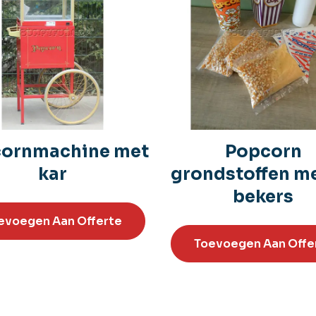
ornmachine met
Popcorn
kar
grondstoffen m
bekers
evoegen Aan Offerte
Toevoegen Aan Offe