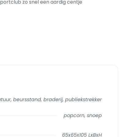
sportclub zo snel een aardig centje
uur, beursstand, braderij, publiekstrekker
popcorn, snoep
65x65x105 LxBxH