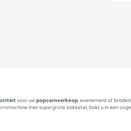
aciteit
voor uw
popcornverkoop
, evenement of braderij
cornmachine met supergrote bakketel, bakt u in een oo