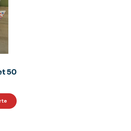
et 50
rte