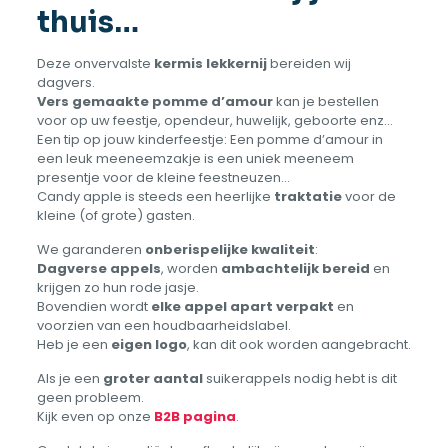
thuis…
Deze onvervalste
kermis lekkernij
bereiden wij
dagvers.
Vers gemaakte pomme d’amour
kan je bestellen
voor op uw feestje, opendeur, huwelijk, geboorte enz…
Een tip op jouw kinderfeestje: Een pomme d’amour in
een leuk meeneemzakje is een uniek meeneem
presentje voor de kleine feestneuzen…
Candy apple is steeds een heerlijke
traktatie
voor de
kleine (of grote) gasten.
We garanderen
onberispelijke kwaliteit
:
Dagverse appels
, worden
ambachtelijk bereid
en
krijgen zo hun rode jasje.
Bovendien wordt
elke appel apart verpakt
en
voorzien van een houdbaarheidslabel.
Heb je een
eigen logo
, kan dit ook worden aangebracht.
Als je een
groter aantal
suikerappels nodig hebt is dit
geen probleem.
Kijk even op onze
B2B pagina
.