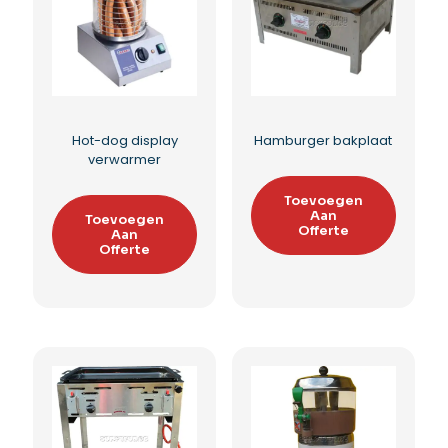
Hotdog roterende
Hotdog Verwarmer
verwarmer
enkel
Toevoegen
Toevoegen
Aan
Aan
Offerte
Offerte
Toevoegen aan
Toevoegen aan
verlanglijst
verlanglijst