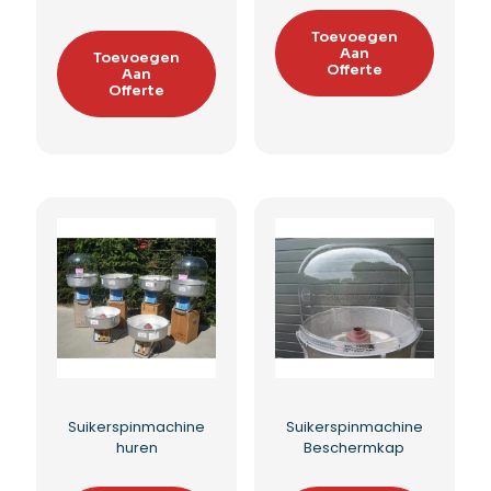
Popcornmachine XL
Popcornmachine mini
huren
Toevoegen
Aan
Toevoegen
Offerte
Aan
Offerte
Toevoegen aan
Toevoegen aan
verlanglijst
verlanglijst