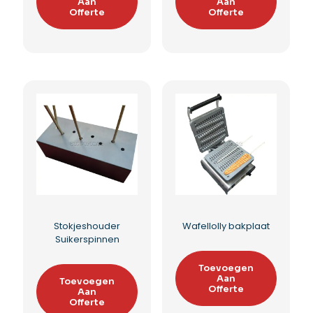
Suikerspinmachine
Suikerspinmachine
op barrel
op bakfiets
Toevoegen
Toevoegen
Aan
Aan
Offerte
Offerte
Toevoegen aan
Toevoegen aan
verlanglijst
verlanglijst