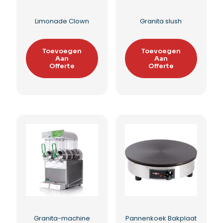
Chocoladeverwarmer
Gluhwein verwarmer
10 liter
Toevoegen
Aan
Toevoegen
Offerte
Aan
Offerte
Toevoegen aan
Toevoegen aan
verlanglijst
verlanglijst