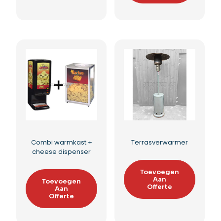
Pannenkoeken
Pannenkoek all-in
bakplaat vrijstaand
pakket
Toevoegen
Toevoegen
Aan
Aan
Offerte
Offerte
Toevoegen aan
Toevoegen aan
verlanglijst
verlanglijst