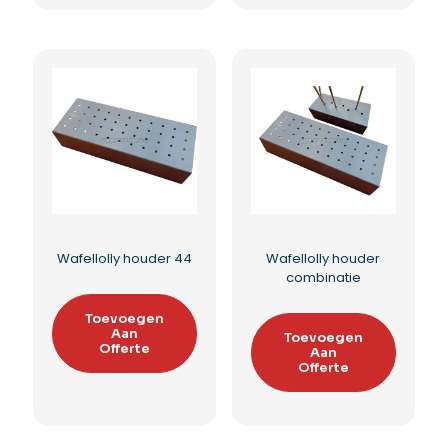
Wafellolly all-in
Wafellolly houder 8
pakket
Toevoegen
Aan
Toevoegen
Offerte
Aan
Offerte
Toevoegen aan
Toevoegen aan
verlanglijst
verlanglijst