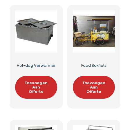
Wafellolly houder 44
Wafellolly houder
combinatie
Toevoegen
Aan
Toevoegen
Offerte
Aan
Offerte
Toevoegen aan
verlanglijst
Toevoegen aan
verlanglijst