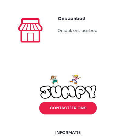
Rubriek
apparatuur
(35)
beursstand
(31)
braderij
(31)
kermis
(2)
publiekstrekker
(26)
Eigenschap – Type
crepes
(5)
drank koud
(3)
drank warm
(3)
hamburger
(2)
hot-dog
(5)
nacho
(3)
pannenkoek
(5)
popcorn
(4)
snoep
(10)
suikerspin
(5)
wafellolly
(5)