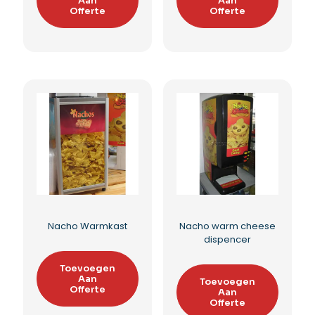
Crepes bakpaat met
Pannenkoeken
serveerstand
bakplaat
Toevoegen
Toevoegen
Aan
Aan
Offerte
Offerte
Toevoegen aan
Toevoegen aan
verlanglijst
verlanglijst