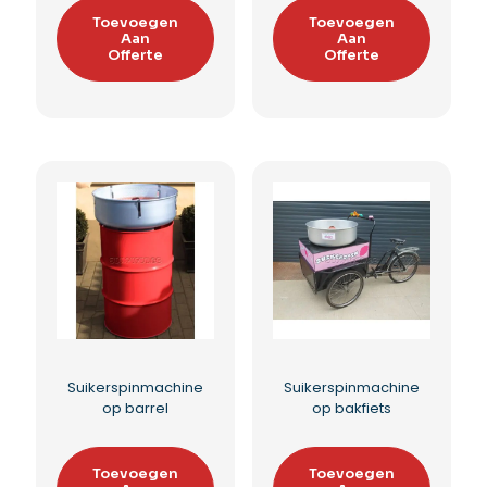
Suikerspinmachine
Suikerspinmachine
huren
Beschermkap
Toevoegen
Toevoegen
Aan
Aan
Offerte
Offerte
Toevoegen aan
Toevoegen aan
verlanglijst
verlanglijst