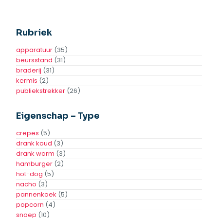
Combi warmkast +
Terrasverwarmer
cheese dispenser
Toevoegen
Aan
Toevoegen
Offerte
Aan
Offerte
Toevoegen aan
Toevoegen aan
verlanglijst
verlanglijst