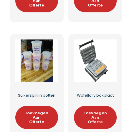
Suikerspinmachine
Suikerspinmachine
op barrel
op bakfiets
Toevoegen
Toevoegen
Aan
Aan
Offerte
Offerte
Toevoegen aan
Toevoegen aan
verlanglijst
verlanglijst