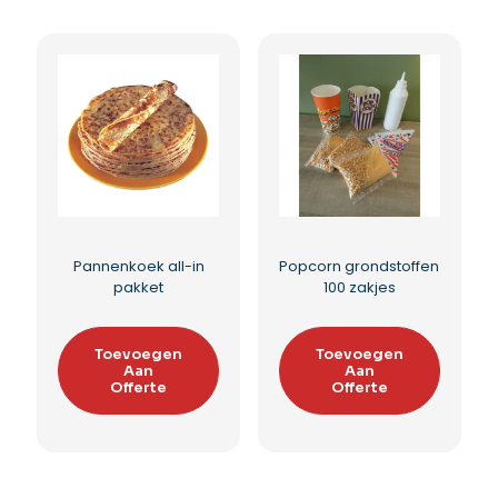
Wafellolly all-in
Pomme d’amour
pakket
Toevoegen
Aan
Toevoegen
Offerte
Aan
Offerte
Toevoegen aan
Toevoegen aan
verlanglijst
verlanglijst