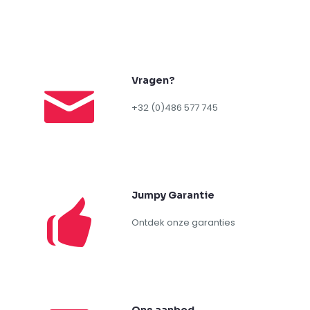
braderij
(13)
grondstoffen
(1)
kermis
(4)
publiekstrekker
(8)
Eigenschap – Type
crepes
(1)
pannenkoek
(1)
pomme d'amour
(1)
popcorn
(5)
snoep
(13)
suikerspin
(5)
wafellolly
(2)
Vragen?