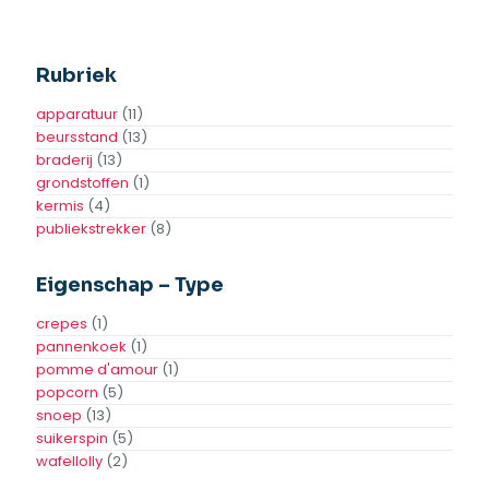
Pannenkoek all-in
Popcorn grondstoffen
pakket
100 zakjes
Toevoegen
Toevoegen
Aan
Aan
Offerte
Offerte
Toevoegen aan
Toevoegen aan
verlanglijst
verlanglijst
Rubriek
apparatuur
(11)
beursstand
(13)