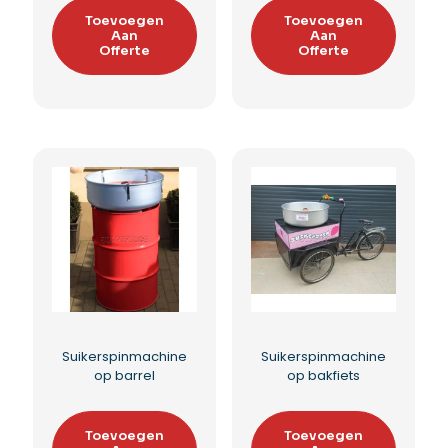
Suikerspinmachine
Suikerspinmachine
huren
Beschermkap
Toevoegen
Toevoegen
Aan
Aan
Offerte
Offerte
Toevoegen aan
Toevoegen aan
verlanglijst
verlanglijst