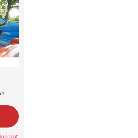
en
n
anglijst