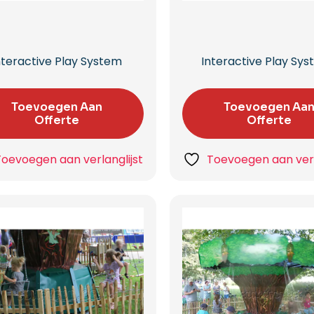
nteractive Play System
Interactive Play Sy
Toevoegen Aan
Toevoegen Aa
Offerte
Offerte
Toevoegen aan verlanglijst
Toevoegen aan verl