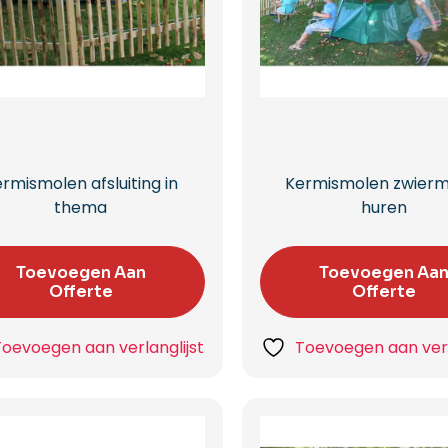
rmismolen afsluiting in
Kermismolen zwierm
thema
huren
Toevoegen Aan
Toevoegen Aa
Offerte
Offerte
Toevoegen aan verlanglijst
Toevoegen aan verl