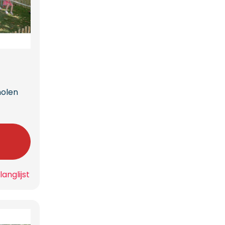
olen
n
anglijst