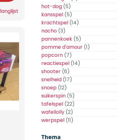
hot-dog
(5)
anglijst
kansspel
(5)
krachtspel
(14)
nacho
(3)
pannenkoek
(5)
pomme d'amour
(1)
popcorn
(7)
reactiespel
(14)
shooter
(6)
snelheid
(17)
snoep
(12)
suikerspin
(5)
tafelspel
(22)
wafellolly
(2)
werpspel
(11)
Thema