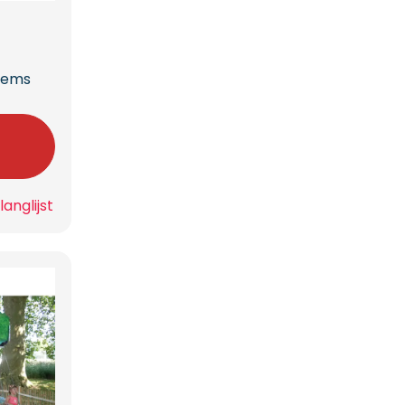
stems
n
anglijst