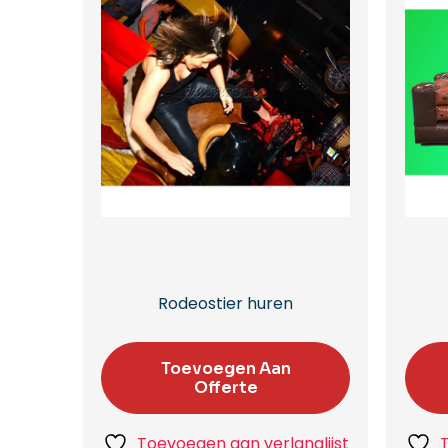
Rodeostier huren
Toevoegen Aan
Offerte
Toevoegen aan verlanglijst