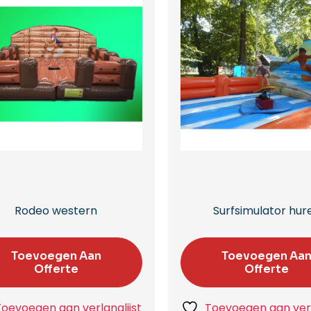
Rodeo western
Surfsimulator hur
Toevoegen Aan
Toevoegen Aa
Offerte
Offerte
Toevoegen aan verlanglijst
Toevoegen aan verl