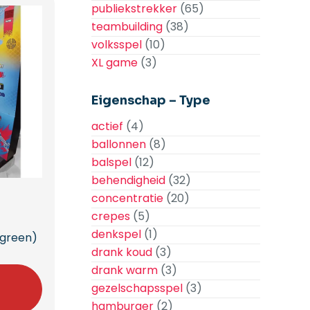
publiekstrekker
(65)
teambuilding
(38)
volksspel
(10)
XL game
(3)
Eigenschap – Type
actief
(4)
ballonnen
(8)
balspel
(12)
behendigheid
(32)
concentratie
(20)
crepes
(5)
denkspel
(1)
 green)
drank koud
(3)
drank warm
(3)
n
gezelschapsspel
(3)
hamburger
(2)