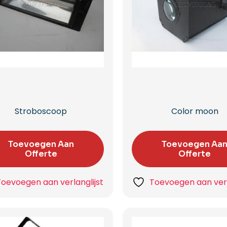
Stroboscoop
Color moon
Toevoegen Aan
Toevoegen Aa
Offerte
Offerte
Toevoegen aan verlanglijst
Toevoegen aan verl