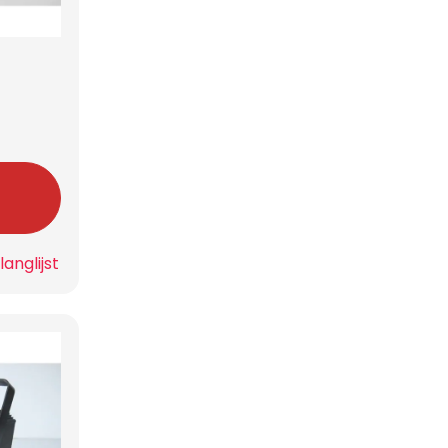
n
anglijst