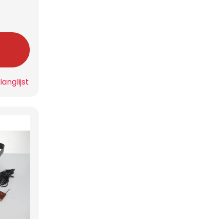
n
anglijst