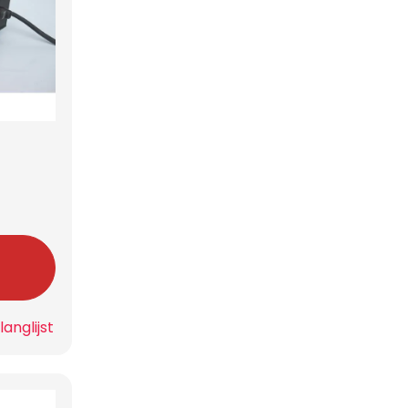
n
anglijst