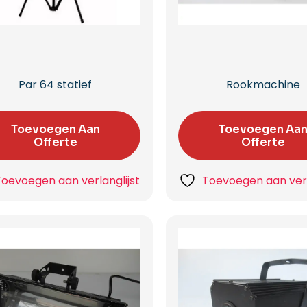
Par 64 statief
Rookmachine
Toevoegen Aan
Toevoegen Aa
Offerte
Offerte
Toevoegen aan verlanglijst
Toevoegen aan verl