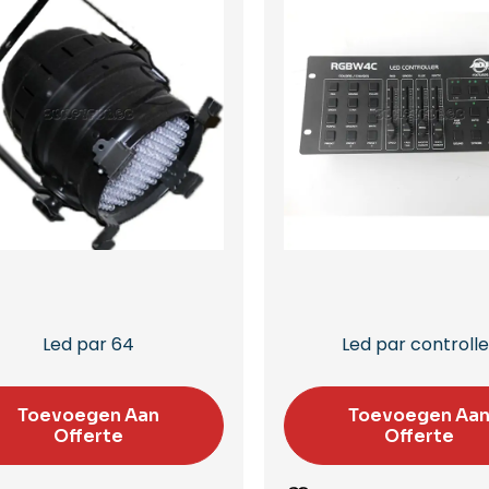
Led par 64
Led par controlle
Toevoegen Aan
Toevoegen Aa
Offerte
Offerte