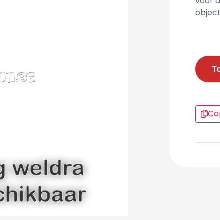
voor d
object
T
Cop