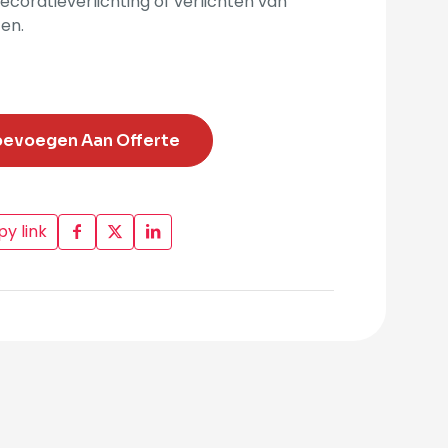
ecoratieverlichting of verlichten van
en.
oevoegen Aan Offerte
y link