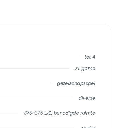
tot 4
XL game
gezelschapsspel
diverse
375×375 LxB, benodigde ruimte
zonder