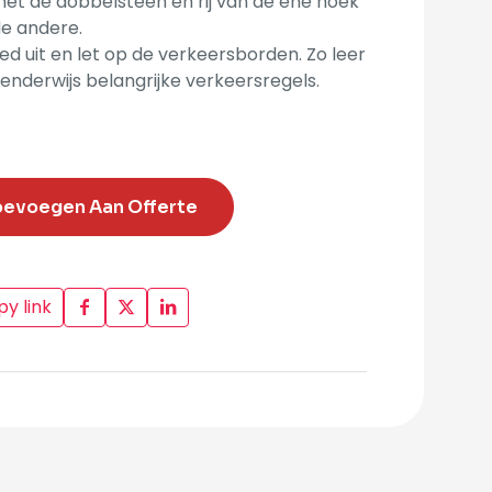
et de dobbelsteen en rij van de ene hoek
e andere.
oed uit en let op de verkeersborden. Zo leer
lenderwijs belangrijke verkeersregels.
oevoegen Aan Offerte
y link