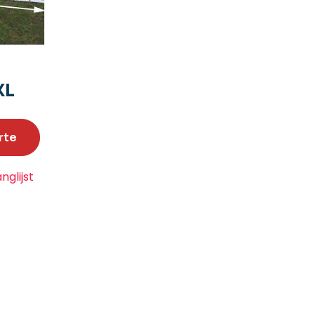
XL
rte
glijst