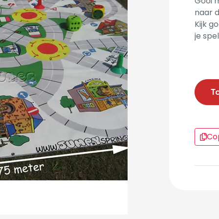
Gooi m
naar d
Kijk g
je spe
T
Cop