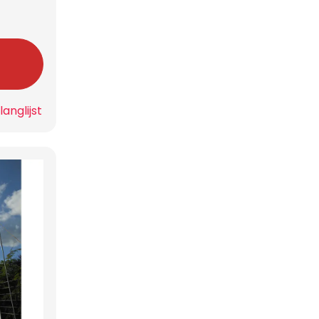
n
anglijst