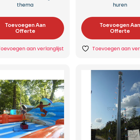
thema
huren
Toevoegen Aan
Toevoegen Aa
Offerte
Offerte
Toevoegen aan verlanglijst
Toevoegen aan verl