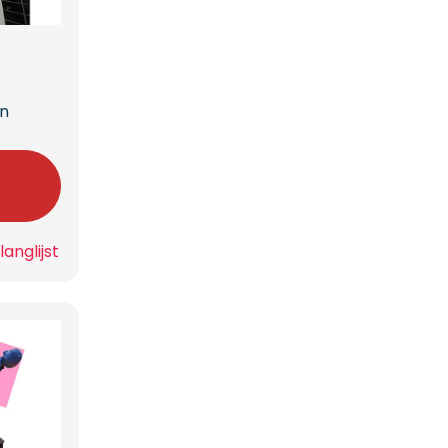
en
n
anglijst