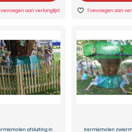
Toevoegen aan verlanglijst
Toevoegen aan verl
rmismolen afsluiting in
Kermismolen zwierm