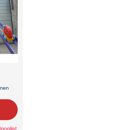
onen
n
anglijst