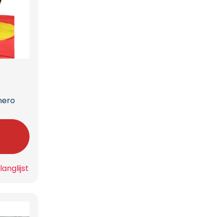
hero
n
anglijst