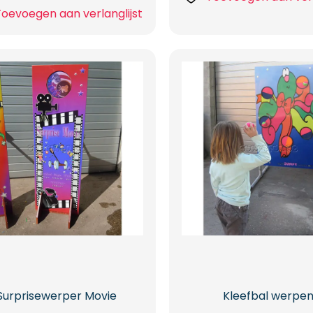
Toevoegen aan verlanglijst
Surprisewerper Movie
Kleefbal werpe