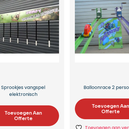
Sprookjes vangspel
Balloonrace 2 pers
elektronisch
Toevoegen Aa
Offerte
Toevoegen Aan
Offerte
Toevoegen aan verl