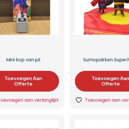
Mini kop van jut
Sumopakken Super
Toevoegen Aan
Toevoegen Aa
Offerte
Offerte
Toevoegen aan verlanglijst
Toevoegen aan verl