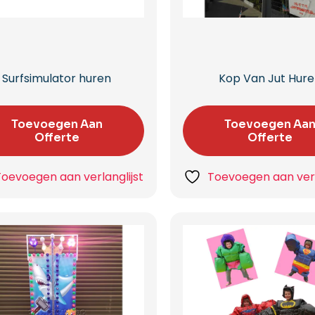
Surfsimulator huren
Kop Van Jut Hur
Toevoegen Aan
Toevoegen Aa
Offerte
Offerte
Toevoegen aan verlanglijst
Toevoegen aan verl