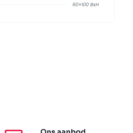
60×100 BxH
Ons aanbod