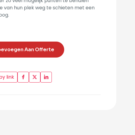
r zo veel mogelijk punten te behalen
e van hun plek weg te schieten met een
oog.
oevoegen Aan Offerte
y link