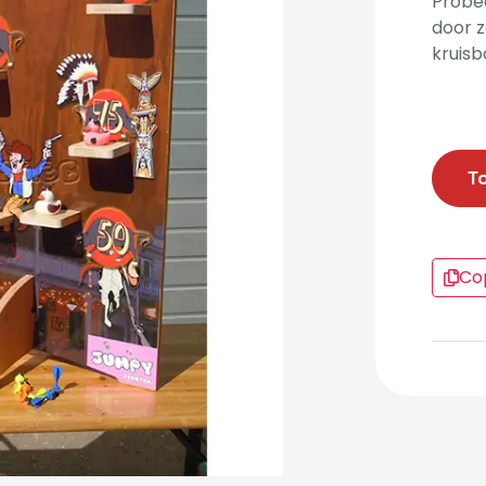
Probee
door z
kruisb
T
Cop