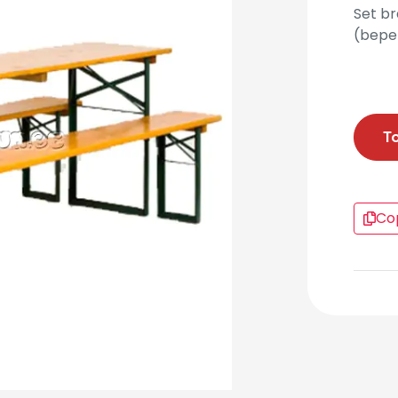
Set br
(bepe
T
Cop