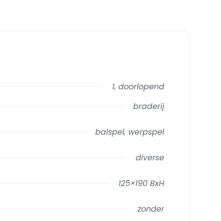
1, doorlopend
braderij
balspel, werpspel
diverse
125×190 BxH
zonder