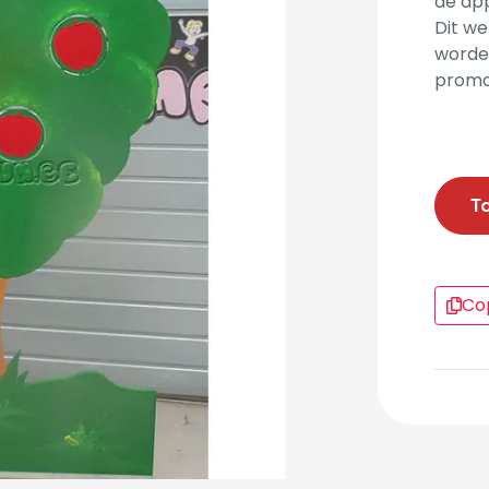
de ap
Dit we
worden
promo
T
Cop