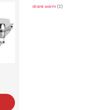
drank warm
(2)
n