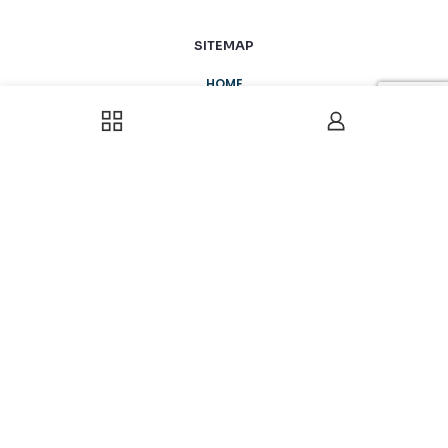
SITEMAP
HOME
JUMPY GARANTIE
ONS AANBOD
ONZE REALISATIES
B2B
HULP NODIG?
+32 (0) 486 577 745
info@jumpyfun.be
Maandag - Vrijdag
8:00 - 17:00